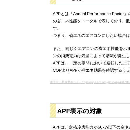
APFとは「Annual Performanc
の省エネ性能をトータルで表しており、数
す。
つまり、省エネのエアコンにしたい場合は
また、同じくエアコンの省エネ性能を示す
ンの消費電力は気温によって増減が発生し
APFは、一定の期間において運転したエ
COPよりAPFが省エネ効果を確認するう
参照元：新電力ネット（https://pps-net.org/glossary/43470
APF表示の対象
APFは、定格冷房能力が56kW以下の