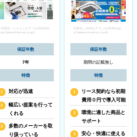
引用元：シャインエアー公式HP(htt
引用元：ACNエアコン公式HP(http
ps://www.shine-air.co.jp/)
s://www.acn-aircon.com/)
保証年数
保証年数
7年
期間の記載無し
特徴
特徴
対応が迅速
リース契約なら初期
費用０円で導入可能
幅広い提案を行って
環境に適した商品と
くれる
サポート
多数のメーカーを取
安心・快適に使える
り扱っている