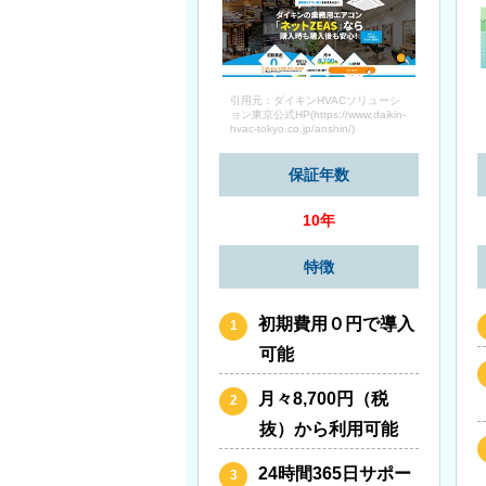
引用元：ダイキンHVACソリューシ
ョン東京公式HP(https://www.daikin-
hvac-tokyo.co.jp/anshin/)
保証年数
10年
特徴
初期費用０円で導入
可能
月々8,700円（税
抜）から利用可能
24時間365日サポー