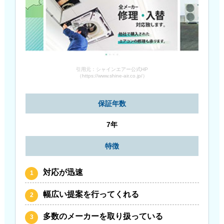
引用元：シャインエアー公式HP
（https://www.shine-air.co.jp/）
保証年数
7年
特徴
対応が迅速
幅広い提案を行ってくれる
多数のメーカーを取り扱っている