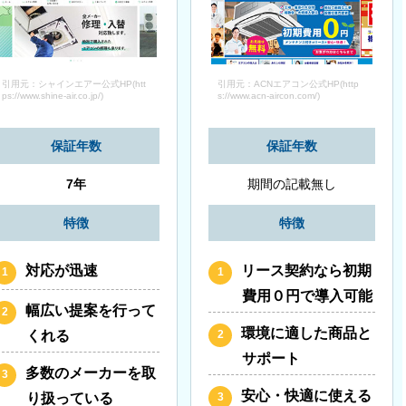
引用元：シャインエアー公式HP(htt
引用元：ACNエアコン公式HP(http
ps://www.shine-air.co.jp/)
s://www.acn-aircon.com/)
保証年数
保証年数
7年
期間の記載無し
特徴
特徴
対応が迅速
リース契約なら初期
費用０円で導入可能
幅広い提案を行って
環境に適した商品と
くれる
サポート
多数のメーカーを取
安心・快適に使える
り扱っている