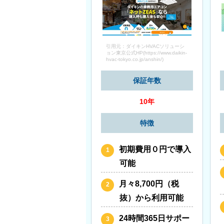
引用元：ダイキンHVACソリューシ
ョン東京公式HP(https://www.daikin-
hvac-tokyo.co.jp/anshin/)
保証年数
10年
特徴
初期費用０円で導入
可能
月々8,700円（税
抜）から利用可能
24時間365日サポー