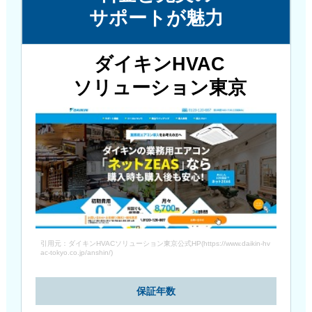
サポートが魅力
ダイキンHVAC
ソリューション東京
引用元：ダイキンHVACソリューション東京公式HP(https://www.daikin-hv
ac-tokyo.co.jp/anshin/)
保証年数