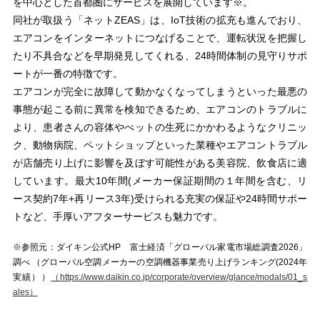
を中心とした首都圏にサービスを展開しています※。
同社が取扱う「ネットZEAS」は、IoT技術の拡充も進んでおり、
エアコンをインターネットにつなげることで、運転状況を把握し
たり不具合などを早期発見してくれる、24時間体制の見守りサポ
ートが一番の特徴です。
エアコンが完全に故障して動かなくなってしまうといった最悪の
事態が起こる前に異常を検知できるため、エアコンのトラブルに
より、患者さんの容体やぺットの生死にかかわるようなクリニッ
ク、動物病院、ペットショップといった業種やエアコントラブル
が店舗売り上げに影響を及ぼす可能性がある美容院、飲食店に適
しています。最大10年間(メーカー保証期間の１年間を含む、リ
ース契約7年+再リース3年)受けられる充実の保証や24時間サポー
トなど、手厚いアフターサービスも魅力です。
※参照元：ダイキン公式HP 富士経済「グローバル家電市場総調査2026」
調べ （グローバル空調メーカーの空調機器事業売り上げランキング(2024年
実績））
（https://www.daikin.co.jp/corporate/overview/glance/modals/01_s
ales）