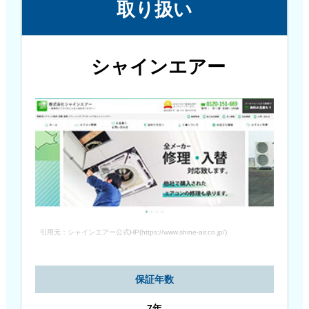
取り扱い
シャインエアー
引用元：シャインエアー公式HP(https://www.shine-air.co.jp/)
保証年数
7年