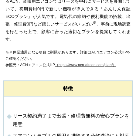
るACN。業務用エアコンではリースを中心にサービスを展開して
いて、初期費用0円で新しい機種が導入できる「あんしん保証
ECOプラン」が人気です。電気代の節約や便利機能の搭載、出
※
張・修理費0円など嬉しいサービスがいっぱい
。事前に現地調査
を行なった上で、顧客に合った適切なプランを提案してくれま
す。
※※保証適用となる項目に制限があります。詳細はACNエアコン公式HPを
ご確認ください。
参照元：ACNエアコン公式HP
（https://www.acn-aircon.com/plan/）
特徴
リース契約満了まで出張・修理費無料の安心プランを
用意
エアコントラブルの原因を排除する分解洗浄にも対応