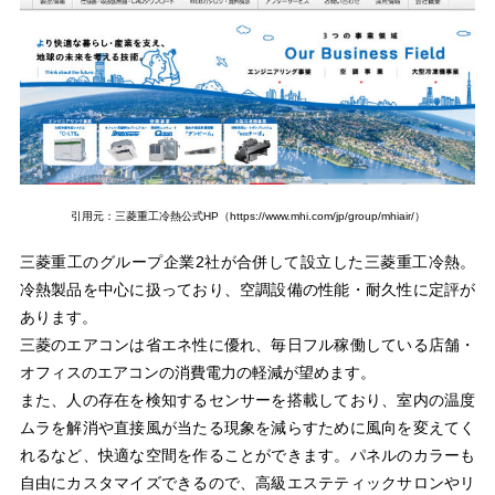
引用元：三菱重工冷熱公式HP（https://www.mhi.com/jp/group/mhiair/）
三菱重工のグループ企業2社が合併して設立した三菱重工冷熱。
冷熱製品を中心に扱っており、空調設備の性能・耐久性に定評が
あります。
三菱のエアコンは省エネ性に優れ、毎日フル稼働している店舗・
オフィスのエアコンの消費電力の軽減が望めます。
また、人の存在を検知するセンサーを搭載しており、室内の温度
ムラを解消や直接風が当たる現象を減らすために風向を変えてく
れるなど、快適な空間を作ることができます。パネルのカラーも
自由にカスタマイズできるので、高級エステティックサロンやリ