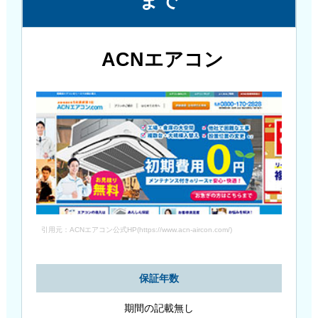
まで
ACNエアコン
引用元：ACNエアコン公式HP(https://www.acn-aircon.com/)
保証年数
期間の記載無し