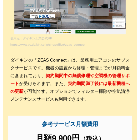
引用元：ダイキン工業公式HP
https://www.ac.daikin.co.jp/shopoffice/zeas_connect
ダイキンの「ZEAS Connect」は、業務用エアコンのサブス
クサービスです。機器の設置から修理・管理までが月額料金
に含まれており、
契約期間中の無償修理や空調機の管理サポ
ート
が受けられます。また、
契約期間満了後には最新機種へ
の更新
が可能です。オプションでフィルター掃除や空気清浄
メンテナンスサービスも利用できます。
参考サービス月額費用
月額9,900円
（税込）