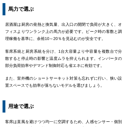
馬力で選ぶ
居酒屋は厨房の発熱と換気量、出入口の開閉で負荷が大きく、オ
フィスよりワンランク上の馬力が必要です。ピーク時の客数と調
理稼働を基準に、余裕10～20％を見込むのが安全です。
客席系統と厨房系統を分け、1台大容量より中容量を複数台で分
散すると停止時の影響と温度ムラを抑えられます。インバータの
部分負荷効率やデマンド制御対応も省エネに有効です。
また、室外機のショートサーキット対策も忘れずに行い、狭い設
置スペースでも効率が落ちないモデルを選びましょう。
用途で選ぶ
客席は直風を避けつつ均一に空調するため、人感センサー・個別