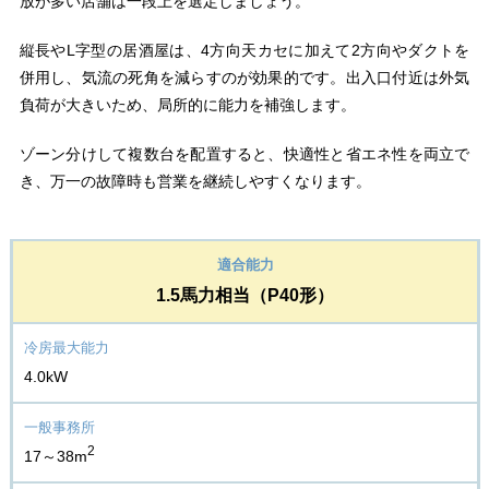
放が多い店舗は一段上を選定しましょう。
縦長やL字型の居酒屋は、4方向天カセに加えて2方向やダクトを
併用し、気流の死角を減らすのが効果的です。出入口付近は外気
負荷が大きいため、局所的に能力を補強します。
ゾーン分けして複数台を配置すると、快適性と省エネ性を両立で
き、万一の故障時も営業を継続しやすくなります。
1.5馬力相当（P40形）
4.0kW
2
17～38m