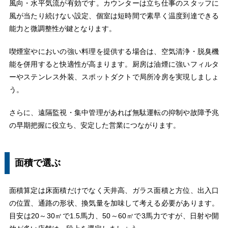
風向・水平気流が有効です。カウンターは立ち仕事のスタッフに
風が当たり続けない設定、個室は短時間で素早く温度到達できる
能力と微調整性が鍵となります。
喫煙室やにおいの強い料理を提供する場合は、空気清浄・脱臭機
能を併用すると快適性が高まります。厨房は油煙に強いフィルタ
ーやステンレス外装、スポットダクトで局所冷房を実現しましょ
う。
さらに、遠隔監視・集中管理があれば無駄運転の抑制や故障予兆
の早期把握に役立ち、安定した営業につながります。
面積で選ぶ
面積算定は床面積だけでなく天井高、ガラス面積と方位、出入口
の位置、通路の形状、換気量を加味して考える必要があります。
目安は20～30㎡で1.5馬力、50～60㎡で3馬力ですが、日射や開