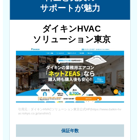
サポートが魅力
ダイキンHVAC
ソリューション東京
引用元：ダイキンHVACソリューション東京公式HP(https://www.daikin-hv
ac-tokyo.co.jp/anshin/)
保証年数