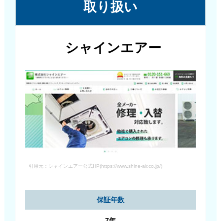
取り扱い
シャインエアー
引用元：シャインエアー公式HP(https://www.shine-air.co.jp/)
保証年数
7年