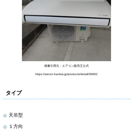
画像引用元：エアコン販売王公式
https://aircon-hanbai.jp/products/detail/36662
タイプ
天吊型
１方向