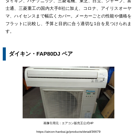
ダイキン、パナソニック、三菱電機、東芝、日立、シャープ、富
士通、三菱重工の国内大手8社に加え、コロナ、アイリスオーヤ
マ、ハイセンスまで幅広くカバー。メーカーごとの性能や価格を
フラットに比較し、予算と目的に合う適切な1台を見つけられま
す。
ダイキン・FAP80DJ ペア
画像引用元：エアコン販売王公式HP
https://aircon-hanbai.jp/products/detail/36679