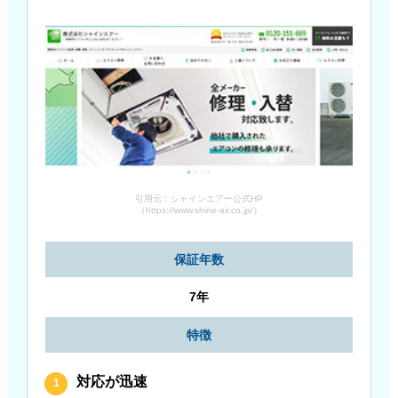
引用元：シャインエアー公式HP
（https://www.shine-air.co.jp/）
保証年数
7年
特徴
対応が迅速