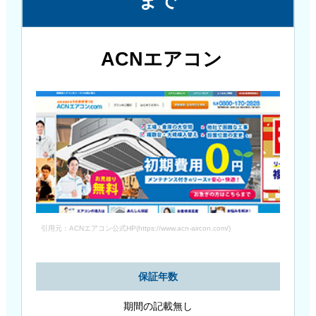
まで
ACNエアコン
引用元：ACNエアコン公式HP(https://www.acn-aircon.com/)
保証年数
期間の記載無し