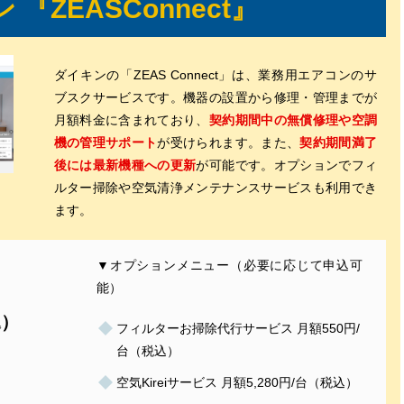
 『ZEASConnect』
ダイキンの「ZEAS Connect」は、業務用エアコンのサ
ブスクサービスです。機器の設置から修理・管理までが
月額料金に含まれており、
契約期間中の無償修理や空調
機の管理サポート
が受けられます。また、
契約期間満了
後には最新機種への更新
が可能です。オプションでフィ
ルター掃除や空気清浄メンテナンスサービスも利用でき
ます。
▼オプションメニュー（必要に応じて申込可
用
能）
込）
フィルターお掃除代行サービス 月額550円/
台（税込）
）
空気Kireiサービス 月額5,280円/台（税込）