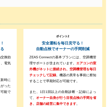
ポイント2
え！
安全運転を毎日見守る！
きる
自動点検でオーナーの手間削減
熱交換効
ZEAS Connectの基本プランには、空調機管
り、電気
理サポートが含まれています。
エアコンの室
外機がネットに接続され、空調機管理を毎日
チェックして記録
。機器の異常を事前に察知
約更新時に
することで早期対応が可能です。
上がった
が可能で
また、1日1回以上の自動診断・記録によっ
て、
オーナー自身が行う目視点検の手間を省
き、店舗の経営に集中できます
。