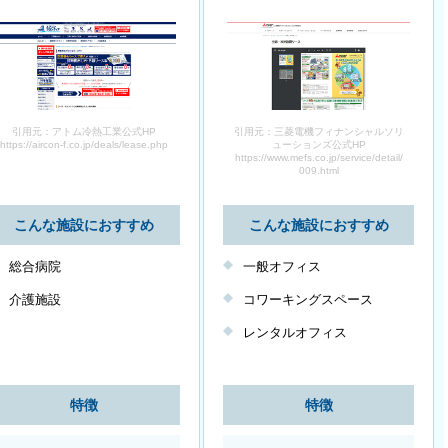
引用元：アトム冷熱工業公式HP
引用元：三菱電機フィナンシャルソリ
https://aircon-f.co.jp/deals/lease.php
ューションズ公式HP
https://www.mefs.co.jp/service/detail/
009.html
こんな施設におすすめ
こんな施設におすすめ
総合病院
一般オフィス
介護施設
コワーキングスペース
レンタルオフィス
特徴
特徴