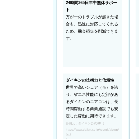
24時間365日年中無休サポー
ト
万が一のトラブルが起きた場
合も、迅速に対応してくれる
ため、機会損失を削減できま
す。
ダイキンの技術力と信頼性
世界で高いシェア（※）を誇
り、省エネ性能にも定評があ
るダイキンのエアコンは、長
時間稼働する商業施設でも安
定した稼働に期待できます。
参照元：ダイキン公式HP（
https://www.daikin.co.jp/recruit/about/
fact
）