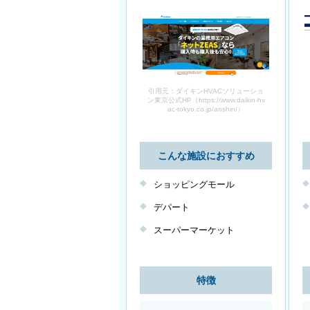
引用元：ダイキンHVACソリューショ
ン東京公式HP（https://www.daikin-hv
ac-tokyo.co.jp/anshin/）
こんな施設におすすめ
ショッピングモール
デパート
スーパーマーケット
特徴