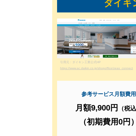
ダイキン
引用元：ダイキン工業公式HP
https://www.ac.daikin.co.jp/shopoffice/zeas_connect
参考サービス月額費
月額9,900円
（税
（初期費用0円