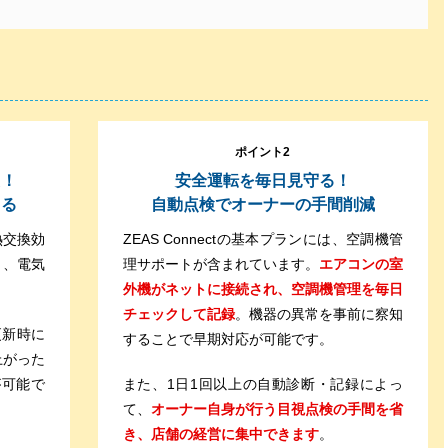
ポイント2
え！
安全運転を毎日見守る！
きる
自動点検でオーナーの手間削減
熱交換効
ZEAS Connectの基本プランには、空調機管
り、電気
理サポートが含まれています。
エアコンの室
外機がネットに接続され、空調機管理を毎日
チェックして記録
。機器の異常を事前に察知
約更新時に
することで早期対応が可能です。
上がった
が可能で
また、1日1回以上の自動診断・記録によっ
て、
オーナー自身が行う目視点検の手間を省
き、店舗の経営に集中できます
。