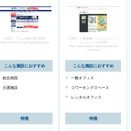
引用元：アトム冷熱工業公式HP
引用元：三菱電機フィナンシャルソリ
https://aircon-f.co.jp/deals/lease.php
ューションズ公式HP
https://www.mefs.co.jp/service/detail/
009.html
こんな施設におすすめ
こんな施設におすすめ
総合病院
一般オフィス
介護施設
コワーキングスペース
レンタルオフィス
特徴
特徴