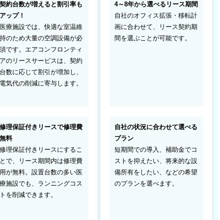
契約台数が増えると割引率も
4～8年から選べるリース期間
アップ！
自社のオフィス拡張・移転計
医療施設では、快適な室温維
画に合わせて、リース契約期
持のため大量の空調設備が必
間を選ぶことが可能です。
須です。エアコンフロンティ
アのリースサービスは、契約
台数に応じて割引が増加し、
電気代の削減に寄与します。
修理保証付きリースで修理費
自社の状況に合わせて選べる
無料
プラン
修理保証付きリースにするこ
短期間での導入、補助金でコ
とで、リース期間内は修理費
ストを抑えたい、将来的な設
用が無料。設置台数の多い医
備所有をしたい、などの希望
療施設でも、ランニングコス
のプランを選べます。
トを削減できます。