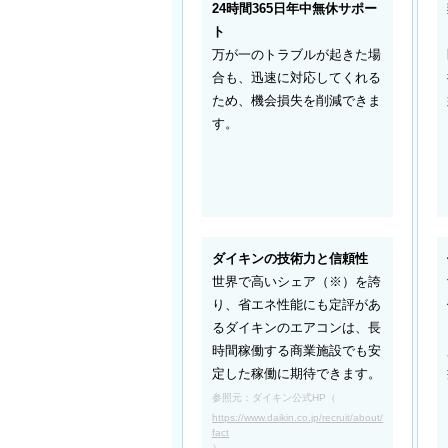
24時間365日年中無休サポー
ト
万が一のトラブルが起きた場
合も、迅速に対応してくれる
ため、機会損失を削減できま
す。
ダイキンの技術力と信頼性
世界で高いシェア（※）を誇
り、省エネ性能にも定評があ
るダイキンのエアコンは、長
時間稼働する商業施設でも安
定した稼働に期待できます。
参照元：ダイキン公式HP（
https://www.daikin.co.jp/recruit/about/
fact
）